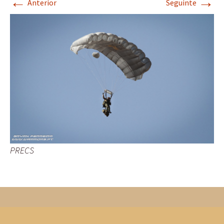
←
→
Anterior
Seguinte
PRECS