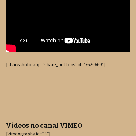
[shareaholic app=’share_buttons’ id=’7620669′]
Vídeos no canal VIMEO
[vimeography id=”3″]