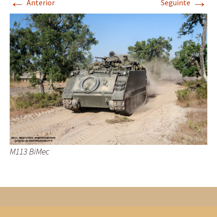
←
→
Anterior
Seguinte
M113 BiMec