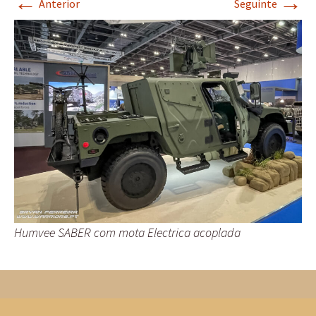
←
→
Anterior
Seguinte
Humvee SABER com mota Electrica acoplada