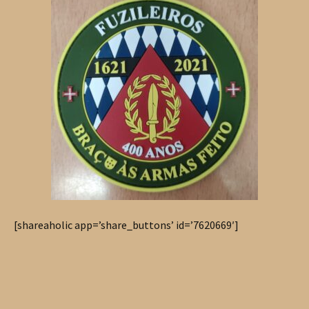
[shareaholic app=’share_buttons’ id=’7620669′]