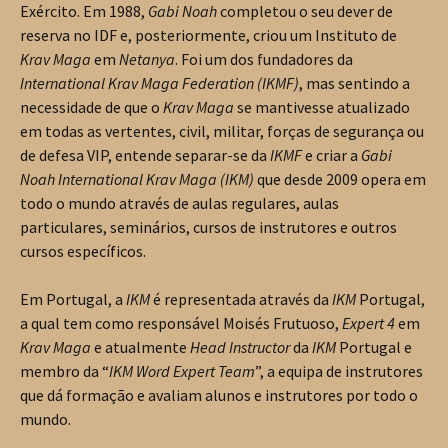
Exército. Em 1988,
Gabi Noah
completou o seu dever de
reserva no IDF e, posteriormente, criou um Instituto de
Krav Maga
em
Netanya
. Foi um dos fundadores da
International Krav Maga Federation (IKMF)
, mas sentindo a
necessidade de que o
Krav Maga
se mantivesse atualizado
em todas as vertentes, civil, militar, forças de segurança ou
de defesa VIP, entende separar-se da
IKMF
e criar a
Gabi
Noah International Krav Maga (IKM)
que desde 2009 opera em
todo o mundo através de aulas regulares, aulas
particulares, seminários, cursos de instrutores e outros
cursos específicos.
Em Portugal, a
IKM
é representada através da
IKM
Portugal,
a qual tem como responsável Moisés Frutuoso,
Expert 4
em
Krav Maga
e atualmente
Head Instructor
da
IKM
Portugal e
membro da “
IKM Word Expert Team
”, a equipa de instrutores
que dá formação e avaliam alunos e instrutores por todo o
mundo.