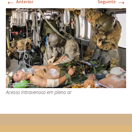
←
→
Anterior
Seguinte
Acesso Intravenoso em pleno ar