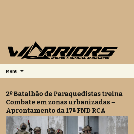
Saltar para o conteúdo
Pesquis
Menu
por:
2º Batalhão de Paraquedistas treina
Combate em zonas urbanizadas –
Aprontamento da 17ª FND RCA