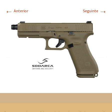
←
→
Anterior
Seguinte