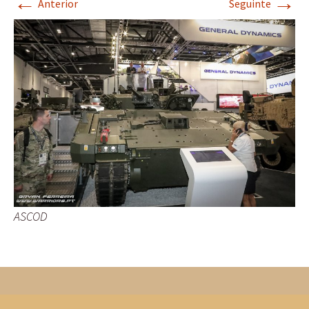
←
→
Anterior
Seguinte
ASCOD