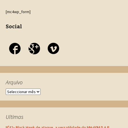
One useful habit is to check how a term appears in multiple
contexts — the same word can mean different things in
[mc4wp_form]
legal, medical or everyday speech. A reliable resource that
includes examples and usage guidance can turn a one-word
Social
match into a confident choice; explore
context
to compare
alternatives and refine your translations. Regular
comparison builds confidence and speed for real-world use.
Arquivo
Ultimas
Nº42» Black Hawk de ataque, a versatilidade do MH-60M D.A.P.